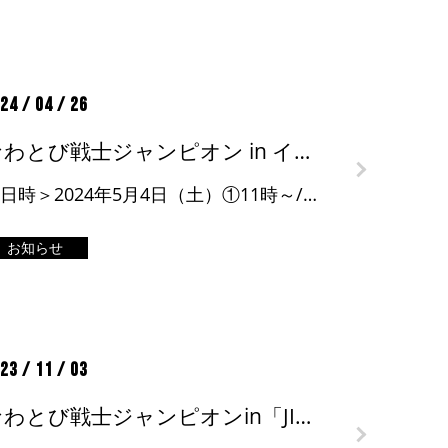
24 / 04 / 26
なわとび戦士ジャンピオン in イオンモール船橋
＜日時＞2024年5月4日（土）①11時～/②14時～ ＜会場＞1F光の広場 ＜詳細＞イベントページ
お知らせ
23 / 11 / 03
なわとび戦士ジャンピオンin「JIUフェスティバル」