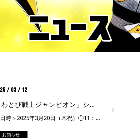
25 / 03 / 12
なわとび戦士ジャンピオン」ショー＆教室 in 三井ショッピングパークららぽーと柏の葉
＜日時＞2025年3月20日（木祝）①11：00～ ②13：30～ ③15：00～（各回約40分） ＜会場＞本館2階センタープラザ（雨天時本館2階クリスタルコート） ＜定員＞各回30名（雨天時25名） ＜詳細＞※詳しくは […]
お知らせ