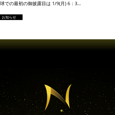
地球での最初の御披露目は 1/9(月) 6：30 チバテレ、チュバチュバワンダーランド内！
お知らせ