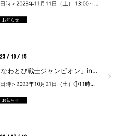
＜日時＞2023年11月11日（土） 13:00～14:30 ＜会場＞城西国際大学 千葉東金キャンパス ＜詳細＞チュバチュバワンダーランドHP
お知らせ
23 / 10 / 15
「なわとび戦士ジャンピオン」in 流山おおたかの森S・C
＜日時＞2023年10月21日（土）①11時～/②14時～ ＜会場＞森のまち広場 ＜詳細＞イベントページ
お知らせ