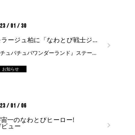
23 / 01 / 30
モラージュ柏に「なわとび戦士ジャンピオン」が来る！
『チュパチュパワンダーランド』ステージにジャンピオン登場！！ ＜日時＞2023年2月5日（日）11：00～、14：00～（各回30分程度） ＜会場＞モラージュ柏 ＜詳細＞チュバチュバワンダーランド イベントスケジュール […]
お知らせ
23 / 01 / 06
宇宙一のなわとびヒーロー!
デビュー